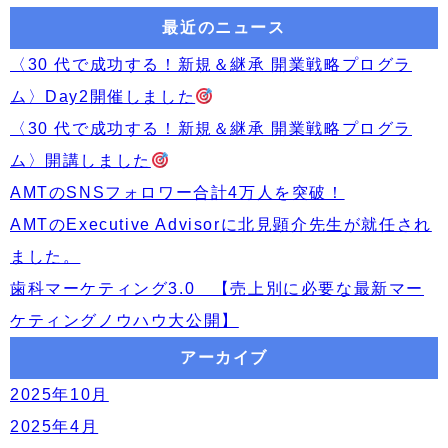
ー
稿:
最近のニュース
シ
〈30 代で成功する！新規＆継承 開業戦略プログラ
ョ
ム〉Day2開催しました
ン
〈30 代で成功する！新規＆継承 開業戦略プログラ
ム〉開講しました
AMTのSNSフォロワー合計4万人を突破！
AMTのExecutive Advisorに北見顕介先生が就任され
ました。
歯科マーケティング3.0 【売上別に必要な最新マー
ケティングノウハウ大公開】
アーカイブ
2025年10月
2025年4月