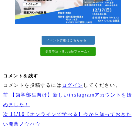
イベント詳細はこちらから！
参加申込（Googleフォーム）
コメントを残す
コメントを投稿するには
ログイン
してください。
投
前
前
【歯学部生向け】新しいinstagramアカウントを始
稿
の
めました！
ナ
投
次
次
11/16【オンラインで学べる】今から知っておきた
ビ
稿:
の
い開業ノウハウ
ゲ
投