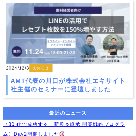
2024/12/3
お知らせ
AMT代表の川口が株式会社エキサイト
社主催のセミナーに登壇しました
最近のニュース
〈30 代で成功する！新規＆継承 開業戦略プログラ
ム〉Day2開催しました