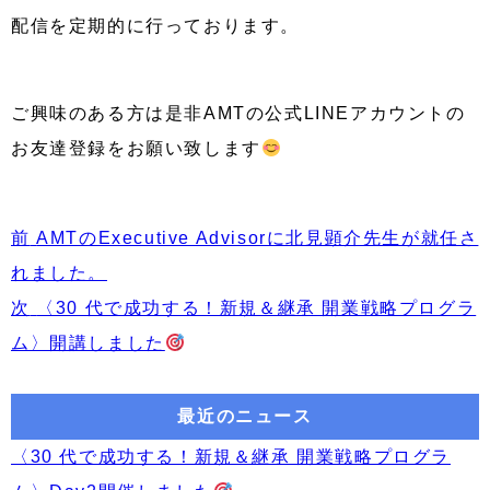
配信を定期的に行っております。
ご興味のある方は是非AMTの公式LINEアカウントの
お友達登録をお願い致します
投
前
前
AMTのExecutive Advisorに北見顕介先生が就任さ
稿
の
れました。
ナ
投
次
次
〈30 代で成功する！新規＆継承 開業戦略プログラ
ビ
稿:
の
ム〉開講しました
ゲ
投
ー
稿:
最近のニュース
シ
〈30 代で成功する！新規＆継承 開業戦略プログラ
ョ