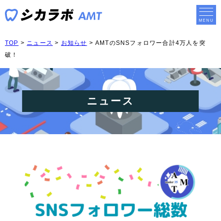
TOP
>
ニュース
>
お知らせ
>
AMTのSNSフォロワー合計4万人を突
破！
ニュース