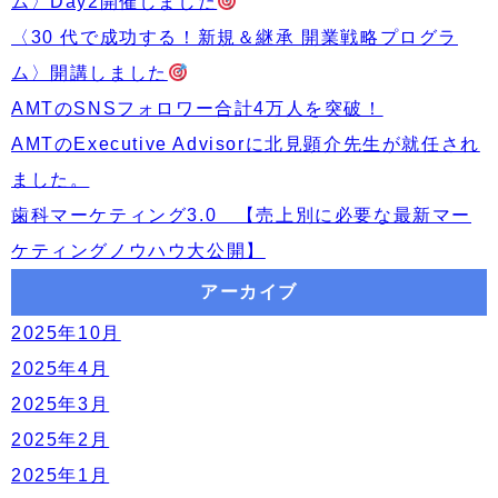
ム〉Day2開催しました
ン
〈30 代で成功する！新規＆継承 開業戦略プログラ
ム〉開講しました
AMTのSNSフォロワー合計4万人を突破！
AMTのExecutive Advisorに北見顕介先生が就任され
ました。
歯科マーケティング3.0 【売上別に必要な最新マー
ケティングノウハウ大公開】
アーカイブ
2025年10月
2025年4月
2025年3月
2025年2月
2025年1月