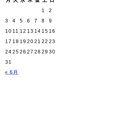
月
火
水
木
金
土
日
と
1
2
は
3
4
5
6
7
8
9
参
10
11
12
13
14
15
16
者
17
18
19
20
21
22
23
声
24
25
26
27
28
29
30
A
31
の
« 6月
徴
ニ
ー
ウ
ビ
ー