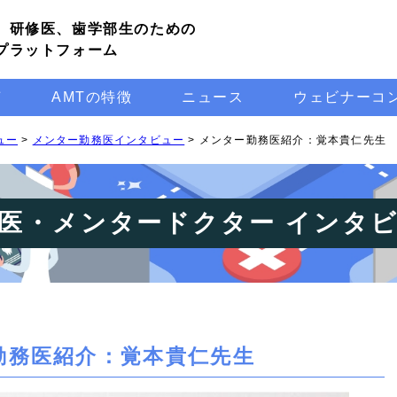
、研修医、歯学部生のための
プラットフォーム
声
AMTの特徴
ニュース
ウェビナーコ
ュー
>
メンター勤務医インタビュー
>
メンター勤務医紹介：覚本貴仁先生
医・メンタードクター インタ
勤務医紹介：覚本貴仁先生