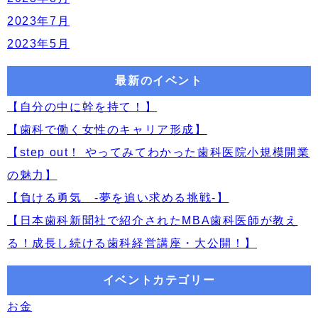
2023年7月
2023年5月
最新のイベント
【自分の中に幹を持て！】
【歯科で働く女性のキャリア形成】
【step out！ やってみてわかった歯科医院小規模開業
の魅力】
【負ける勇気 -夢を追い求める挑戦-】
【日本歯科新聞社で紹介されたMBA歯科医師が教え
る！成長し続ける歯科経営講座・大公開！】
イベントカテゴリー
お金